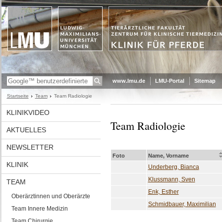
www.lmu.de
LMU-Portal
Sitemap
Startseite
Team
Team Radiologie
KLINIKVIDEO
Team Radiologie
AKTUELLES
NEWSLETTER
Foto
Name, Vorname
KLINIK
Underberg, Bianca
Klussmann, Sven
TEAM
Enk, Esther
Oberärztinnen und Oberärzte
Schmidbauer, Maximilian
Team Innere Medizin
Team Chirurgie